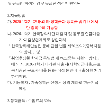
※
유급한 학생의 경우 유급전 성적이 반영됨
2.
지급방법
가
.
2026-1
학기 교내
·
외 타 장학금과 등록금 범위 내에서
만 중복수혜 가능함
나
. 2026-1
학기 한국장학재단 대출자 및 공무원 연금대출
자
:
대출상환계좌로 상환처리
「
한국장학재단설립 등에 관한 법률 제
50
조의
2(
중복지원
의 방지
)
」
및
「
취업후상환 학자금 특별법 제
39
조
(
중복 지원의 방지
)
」
에 의거
, 2026-1
학기 타기관 대출자
(
사학연금대출
,
근로
복지공단 근로자 대출 등
)
는 직접 본인이 대출상환 처리
하여야함
.
다
.
기등록자
:
가족장학금 신청서 상의 계좌로 현금지급
예정
3.
장학금액
:
수업료의
30%