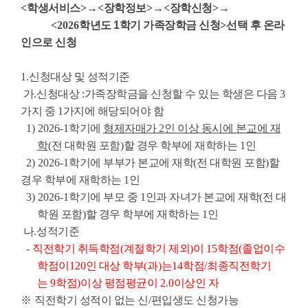
<
학생서비스
>
→
<
장학정보
>
→
<
장학신청
>
→
<2026
학년도
1
학기 가족장학금 신청
>
선택 후 온라
인으로 신청
1.
신청대상 및 성적기준
가
.
신청대상
:
가족장학금을 신청할 수 있는 학생은 다음
3
가지 중
1
가지에 해당되어야 함
1) 2026-1
학기에
형제자매가
2
인 이상 동시에 본교에 재
학
(
전 대학원 포함
)
할 경우 학부에 재학하는
1
인
2) 2026-1
학기에 부부가 본교에 재학
(
전 대학원 포함
)
할
경우 학부에 재학하는
1
인
3) 2026-1
학기에 부모 중
1
인과 자녀가 본교에 재학
(
전 대
학원 포함
)
할 경우 학부에 재학하는
1
인
나
.
성적기준
-
직전학기 취득학점
(
계절학기 제외
)
이
15
학점
(
졸업이수
학점이
120
인 대상 학부
(
과
)
는
14
학점
/
최종직전학기
는
9
학점
)
이상 평점평균이
2.0
이상인 자
※
직전학기 성적이 없는 신
/
편입생도 신청가능