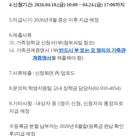
4.
신청기간
: 2026.04.10.(금
) 10:00 ~ 04.24.(금
) 17:00
까지
5.
지급시기
: 2026
년
6
월 중순 이후 지급 예정
6.
제출서류
가
.
가족장학금 신청서
1
부
(
첨부파일 참조
)
나
.
가족관계증명서
1
부
(
반드시 부 또는 모 명의의 가족관
계증명서
를 제출해야 함
)
7.
서류제출
:
신청화면
內
업로드
8.
문의처
:
학생지원팀 교내 장학금 담당자
(02-910-4054)
9.기타사항 : 대상자 중 1명이 신청, 신청자의 통장의로
지급 예정
※
등록금 분할 납부자는
2026
년
6
월말
(
등록금 완납 확인
후
)
지급 예정