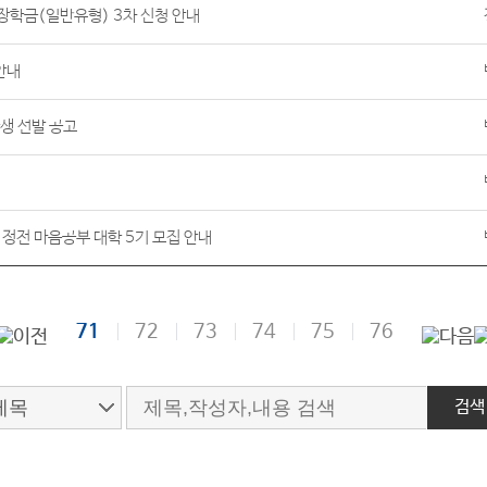
장학금(일반유형) 3차 신청 안내
안내
생 선발 공고
 정전 마음공부 대학 5기 모집 안내
71
72
73
74
75
76
검색