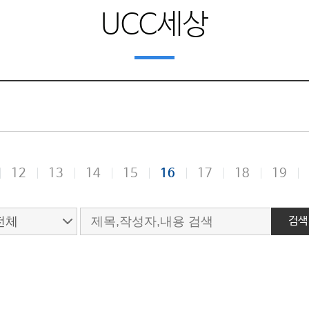
UCC세상
12
13
14
15
16
17
18
19
검색