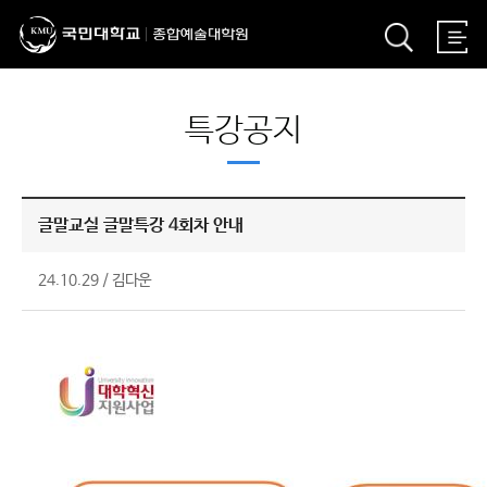
특강공지
글말교실 글말특강 4회차 안내
24.10.29
/
김다운