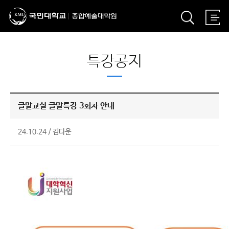
특강공지
글말교실 글말특강 3회차 안내
24.10.24
/
김다운