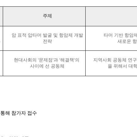
​주제
암 표적 압타머 발굴 및 항암제 개발
타머 기반 항암
)
전략
새로운 항
현대사회의 '
문제점'
과 '
해결책'의
지역사회 공동체 연구
사이에
선 공동체
을 위해서 대
k을 통해 참가자 접수