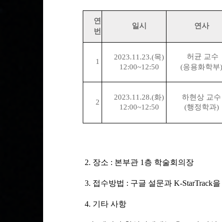
연
일시
연사​
번
허균 교수
2023.11.23.(목
)
1
12:00~12:50
(응용화학부
2023.11.28.(
화
)
하현상 교수
2
12:00~12:50
(
행정학과)
2. 장소 : 본부관 1층 학술회의장
3. 접수방법 :
구글 설문과 K-StarTrac
4. 기타 사항