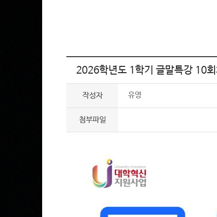
2026학년도 1학기 글말특강 10
유영
작성자
첨부파일