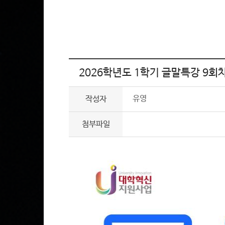
2026학년도 1학기 글말특강 9회
유영
작성자
첨부파일