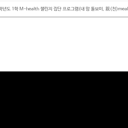
년도 1학 M-health 챌린지 집단 프로그램(내 맘 돌보미, 親(친)mea