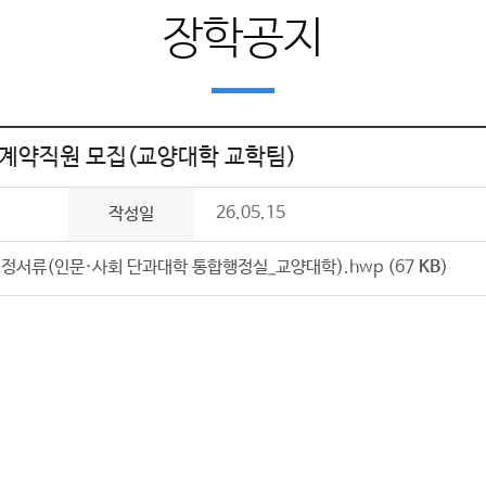
장학공지
 계약직원 모집(교양대학 교학팀)
26.05.15
작성일
지정서류(인문·사회 단과대학 통합행정실_교양대학).hwp (67
KB
)