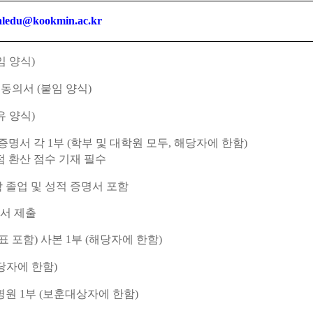
raledu@kookmin.ac.kr
임 양식
)
 동의서
(
붙임 양식
)
유 양식
)
증명서 각
1
부
(
학부 및 대학원 모두
,
해당자에 한함
)
점 환산 점수 기재 필수
 졸업 및 성적 증명서 포함
서 제출
표 포함
)
사본
1
부
(
해당자에 한함
)
당자에 한함
)
명원
1
부
(
보훈대상자에 한함
)