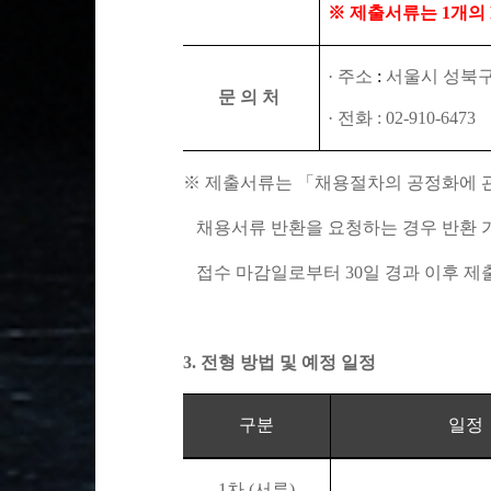
※
제출서류는
1
개의
·
주소
:
서울시 성북
문 의 처
·
전화
: 02-910-6473
※
제출서류는
「
채용절차의 공정화에 
채용서류 반환을 요청하는 경우 반환 
접수 마감일로부터
30
일 경과 이후 
3.
전형 방법 및 예정 일정
구분
일정
1
차
(
서류
)
-