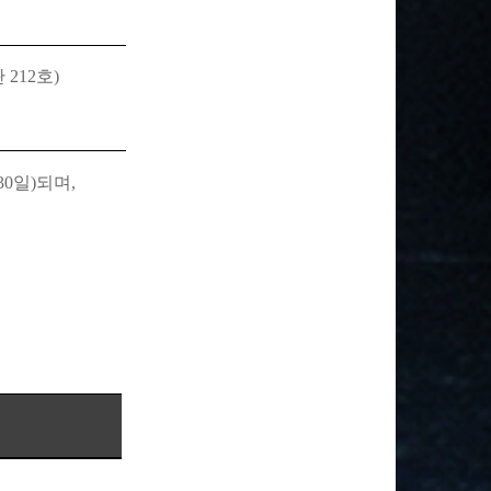
관
212
호
)
30
일
)
되며
,