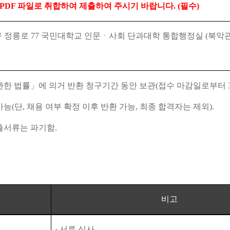
PDF
파일로 취합하여 제출하여 주시기 바랍니다
. (
필수
)
구 정릉로
77
국민대학교 인문ㆍ사회 단과대학 통합행정실
(
북악
관한 법률
」
에 의거 반환 청구기간 동안 보관
(
접수 마감일로부터
가능
(
단
,
채용 여부 확정 이후 반환 가능
,
최종 합격자는 제외
).
제출서류는 파기함
.
비고
·
서류 심사