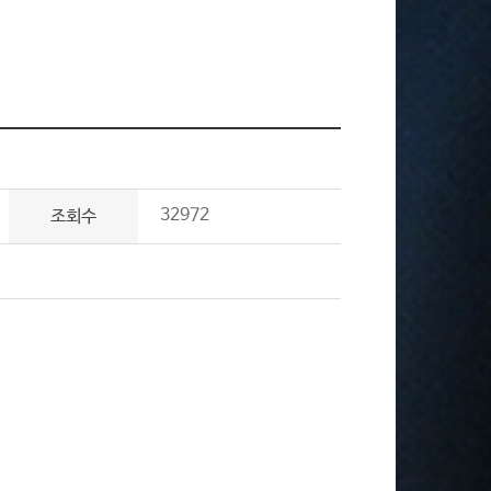
32972
조회수