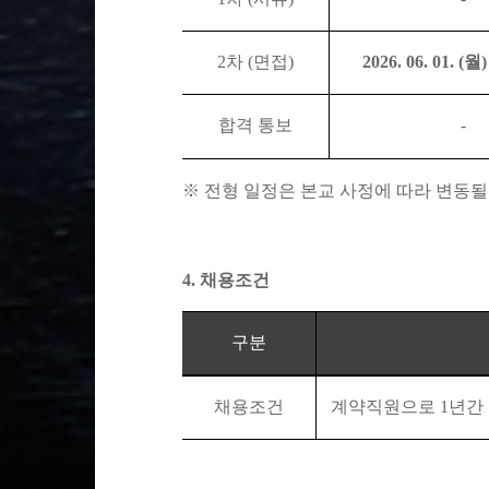
2
차
(
면접
)
2026. 06. 01. (
월
합격 통보
-
※
전형 일정은 본교 사정에 따라 변동될
4.
채용조건
구분
채용조건
계약직원으로
1
년간