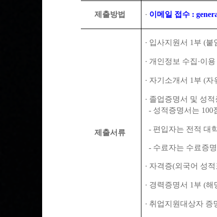
제출방법
·
이메일 접수
: gene
·
입사지원서
1
부
(
붙
·
개인정보 수집
·
이용
·
자기소개서
1
부
(
자
·
졸업증명서 및 성적
-
성적증명서는
100
-
편입자는 전적 대학
제출서류
-
수료자는 수료증명
·
자격증
(
외국어 성적
·
경력증명서
1
부
(
해
·
취업지원대상자 증