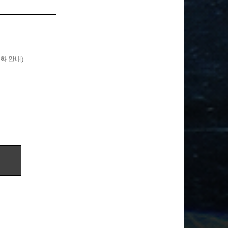
화 안내
)