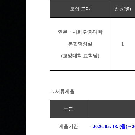
모집 분야
인원
(
명
)
인문ㆍ사회 단과대학
통합행정실
1
(
교양대학 교학팀
)
2.
서류제출
구분
제출기간
·
2026. 05. 18. (
월
) ~ 2