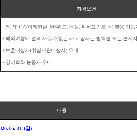
자격요건
·
PC
및
OA(
아래한글
, MS
워드
,
엑셀
,
파워포인트 등
)
활용 가능
·
해외여행에 결격 사유가 없는 자로 남자는 병역필 또는 면제
·
보훈대상자
(
취업지원대상자
)
우대
·
영어회화 능통자 우대
내용
026. 05. 31. (
일
)