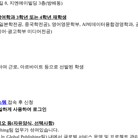
 8, 지엔에이빌딩 3층(방배동)
여학과 3학년 또는 4학년 재학생
일본학전공, 중국학전공), 영어영문학부, AI빅데이터융합경영학과,
디어
·광고학부 미디어전공
)
하여 근로, 아르바이트 등으로 선발된 학생
스템
접속 후 신청
일하게 사용하여 로그인
리오 등(자유양식, 선택사항)
shing
팀 업무가 섞여있습니다
.
또는
Global Publishing
팀
)
내에서 글로벌 서비스 운영 및 프로젝트 관