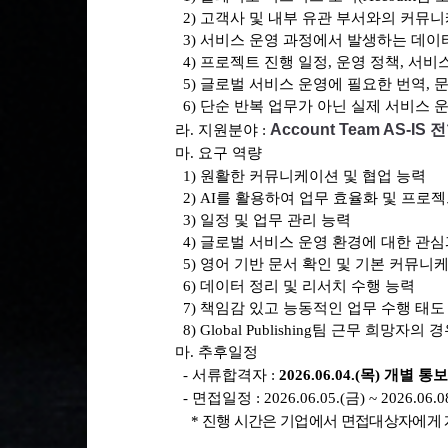
2)
고객사 및 내부 유관 부서와의 커뮤니
3)
서비스 운영 과정에서 발생하는 데이터
4)
프로젝트 진행 일정
,
운영 정책
,
서비스
5)
글로벌 서비스 운영에 필요한 번역
,
문
6)
단순 반복 업무가 아닌 실제 서비스 
Account Team AS-IS 전
라. 지원분야 :
마.
요구 역량
1)
원활한 커뮤니케이션 및 협업 능력
2)
AI
를 활용하여 업무 효율화 및 프로젝
3)
일정 및 업무 관리 능력
4)
글로벌 서비스 운영 환경에 대한 관심
5)
영어 기반 문서 확인 및 기본 커뮤니
6)
데이터 정리 및 리서치 수행 능력
7)
책임감 있고 능동적인 업무 수행 태도
8)
Global Publishing
팀 근무 희망자의 경
마. 추후일정
- 서류합격자 :
2026.06.04
.(목) 개별 통보
- 면접일정 : 2026.06.05.(금) ~ 2026.06.
*
진행 시간은 기업에서 면접대상자에게 