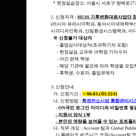
* 현장실습장소: 서울시 서초구 방배로27길
2. 신청자격 :
HUSS 기후변화대응사업단 참
(
러시아
·유라시아학과, 동아시아국제학부(
시각디자인학과, 산림환경시스템학과, 미
※ 신청불가 대상자
- 졸업심사대상자(초과학기자 포함)
- 현장실습 교과목 18학점 기이수자
- 야간 편제 학생
- 해당 기관에 필요에 따라 학생을 모집
- 휴학생, 수료자, 졸업유예자
3. 신청안내
가. 신청기간 :
~ 06.03.(수) 22시
나. 신청방법 :
환경컨소시엄 통합관리시
- ON국민 로그인 아이디와 비밀번호 동
- 지원서 양식 1부
- 본인의 역량을 보여줄 수 있는 포트폴
다
. 직무 개요 :
Account
팀과
Global Publi
1) 플레이오 비즈니스 조직
(Account
팀 