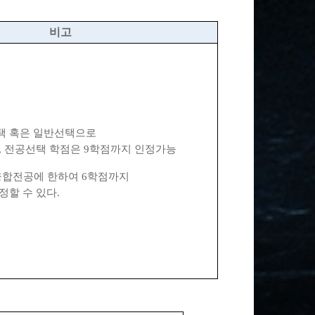
비고
택
혹은 일반선택으로
,
전공선택 학점은
9
학
점까지 인정가능
융합전공에 한하여
6
학점까지
정할 수 있다
.