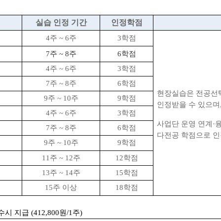
실습 인정 기간
인정학점
4
주
~ 6
주
3
학점
7
주
~ 8
주
6
학점
4
주
~ 6
주
3
학점
7
주
~ 8
주
6
학점
현장실습은 전공선
9
주
~ 10
주
9
학점
인정받을 수 있으며
4
주
~ 6
주
3
학점
사업단 운영 연계
·
7
주
~ 8
주
6
학점
다전공 학점으로
인
9
주
~ 10
주
9
학점
11
주
~ 12
주
12
학점
13
주
~ 14
주
15
학점
15
주 이상
18
학점
시 지급 (412,800원/1주)