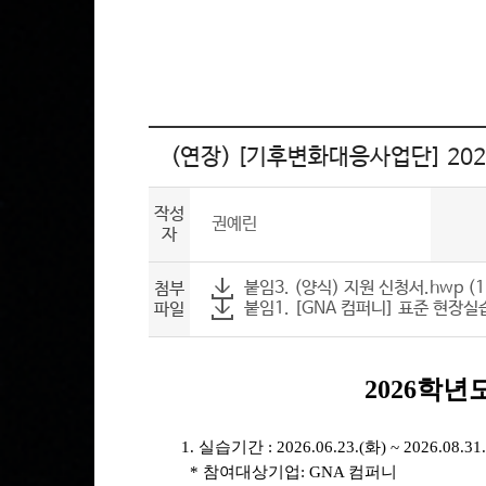
(연장) [기후변화대응사업단] 20
작성
권예린
자
붙임3. (양식) 지원 신청서.hwp (
첨부
붙임1. [GNA 컴퍼니] 표준 현장실습
파일
2026
학년도
1. 실습기간 : 2026.06.23.(화) ~ 2026.
* 참여대상기업: GNA 컴퍼니