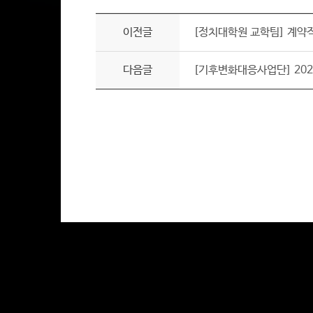
이전글
[정치대학원 교학팀] 계약직
다음글
[기후변화대응사업단] 202