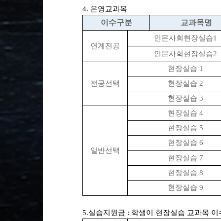
4. 운영교과목
이수구분
교과목명
인문사회현장실습1
​연계전공
인문사회현장실습2
현장실습
1
전공선택
현장실습
2
현장실습
3
현장실습
4
현장실습
5
현장실습
6
일반선택
현장실습
7
현장실습
8
현장실습
9
5
.실습지원금 : 학생이 현장실습 교과목
이수