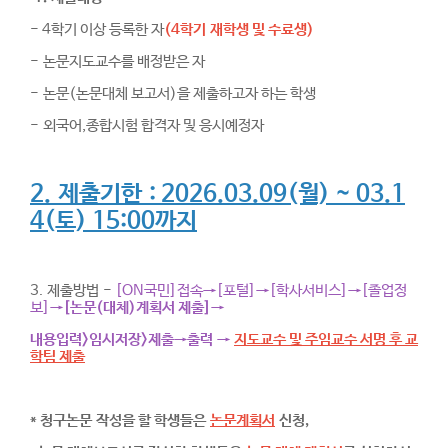
- 4학기 이상 등록한 자
(4학기 재학생 및 수료생)
- 논문지도교수를 배정받은 자
- 논문(논문대체 보고서)을 제출하고자 하는 학생
- 외국어,종합시험 합격자 및 응시예정자
2. 제출기한 : 2026.03.09(월) ~ 03.1
4(토) 15:00까지
3. 제출방법 -
[ON국민]접속→[포털]→[학사서비스]→[졸업정
보]→
[논문(대체)계획서 제출]→
내용입력>임시저장>제출→출력
→
지도교수 및 주임교수 서명 후 교
학팀 제출
* 청구논문 작성을 할 학생들은
논문계획서
신청,