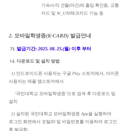
기숙사
/
각 건물
(
야간
)
의 출입 확인용
,
교통
카드 및
W_UNI
체크카드 기능 등
2.
모바일학생증
(K·CARD)
발급안내
발급기간
: 2025. 08. 25.(
월
)
이후 부터
가
.
나
.
다운로드 및 설치 방법
1)
안드로이드폰 사용자는 구글
Play
스토어에서
,
아이폰
사용자는 애플 앱스토어에서
‘
국민대학교 모바일학생증
’
으로 검색 후 다운로드 및
설치
2)
설치된 국민대학교 모바일학생증
App
을 실행하여
로그인 화면에서 포털
ID
및
비밀번호를 이용하여 로그인
후 발급함
.