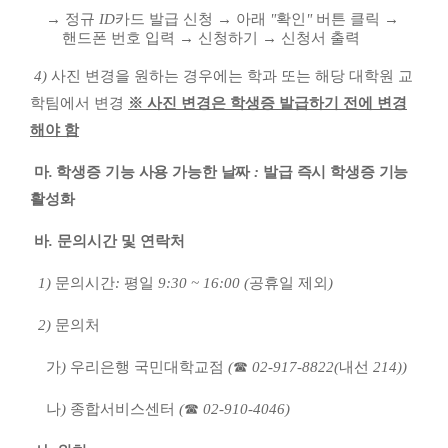
→
정규
ID
카드 발급 신청
→
아래
"
확인
"
버튼 클릭
→
핸드폰 번호 입력
→
신청하기
→
신청서 출력
4)
사진 변경을 원하는 경우에는 학과 또는 해당 대학원 교
학팀에서 변경
※
사진 변경은 학생증 발급하기 전에 변경
해야 함
마
.
학생증 기능 사용 가능한 날짜
:
발급 즉시 학생증 기능
활성화
바
.
문의시간 및 연락처
1)
문의시간
:
평일
9:30 ~ 16:00 (
공휴일 제외
)
2)
문의처
가
)
우리은행 국민대학교점
(
☎
02-917-8822(
내선
214))
나
)
종합서비스센터
(
☎
02-910-4046)