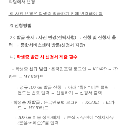
학팀에서 변경
※
사진 변경은 학생증 발급하기 전에 변경해야 함
3)
신청방법
가
)
발급 순서
:
사진 변경
(
선택사항
)
→
신청 및 신청서 출
력
→
종합서비스센터 방문
(
신청서 지참
)
나
)
학생증 발급 시 신청서 제출 필수
–
학생증
신규 발급
:
온국민포털 로그인
→
KCARD
→
ID
카드
→
MY ID
카드
→
정규
ID
카드 발급 신청
→
아래
"
확인
"
버튼 클릭
→
핸드폰 번호 입력
→
신청하기
→
신청서 출력
-
학생증
재발급
:
온국민포털 로그인
→
KCARD
→
ID
카
드
→
MY ID
카드
→
ID
카드 이용 정지
/
해제
→
분실 사유란에
“
정지사유
(
분실
or
훼손
)”
를 입력