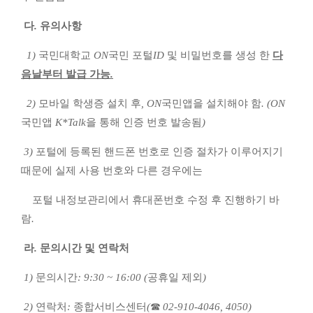
다
.
유의사항
1)
국민대학교
ON
국민 포털
ID
및 비밀번호를 생성 한
다
음날부터 발급 가능
.
2)
모바일 학생증 설치 후
, ON
국민앱을 설치해야 함
.
(ON
국민앱
K*Talk
을 통해 인증 번호 발송됨
)
3)
포털에 등록된 핸드폰 번호로 인증 절차가 이루어지기
때문에 실제 사용 번호와
다른 경우에는
포털 내정보관리에서 휴대폰번호 수정 후 진행하기 바
람
.
라
.
문의시간 및 연락처
1)
문의시간
: 9:30 ~ 16:00 (
공휴일 제외
)
2)
연락처
:
종합서비스센터
(
☎
02-910-4046, 4050)