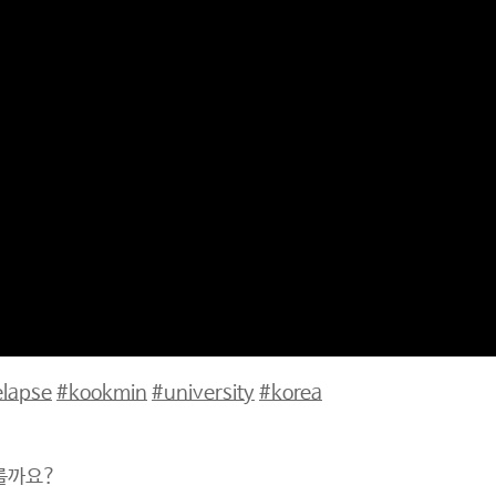
elapse
#kookmin
#university
#korea
를까요?