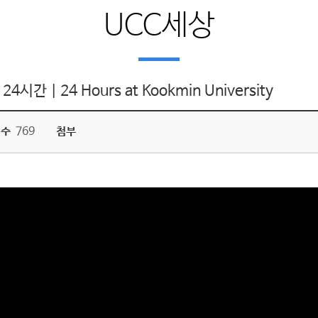
UCC세상
| 24 Hours at Kookmin University
회수
769
첨부