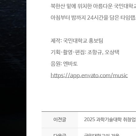
북한산 밑에 위치한 아름다운 국민대학
아침부터 밤까지 24시간을 담은 타임랩
제작: 국민대학교 홍보팀
기획·촬영·편집: 조항규, 오상택
음원: 엔바토
https://app.envato.com/music
이전글
2025 과학기술대학 취창업