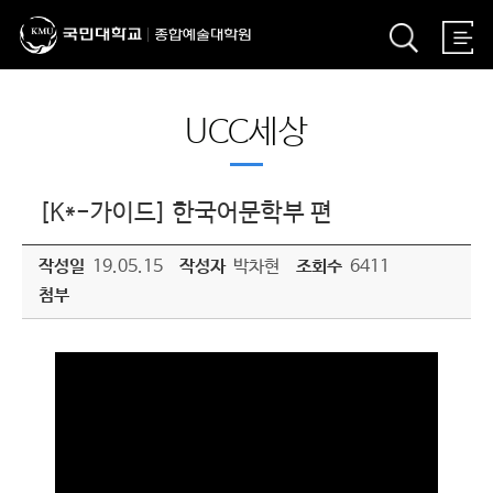
UCC세상
[K*-가이드] 한국어문학부 편
작성일
19.05.15
작성자
박차현
조회수
6411
첨부