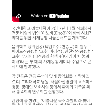
국민대학교 예술대학이 2017년 11월 사회봉사
전문 비영리 법인 '이노비(EnoB)'와 함께 사회적
약자를 위한 사제동행 나눔콘서트를 개최했다.
음악학부 성악전공(책임교수: 변승욱)이 필두로
피아노전공(담당교수: 피경선), 관현악전공(담당
'
교수: 우지연) 3전공의 학생 40여 명이
나눔과
'라는 부제의
이해
사제동행 세미나 수업으로 콘
서트에 참여햇다.
하였
각 전공은 전공 특색에 맞게 음악회를 기획
으며
고려대학교 병원, 서울아산병원의
호스피스
,
병동
장애인 보호시설 등에서 환자와 가족을 위
해 총 4회의 연주회를 진행했다.
관람객 중 한명은 "아름다운 목소리를 따라 찾아