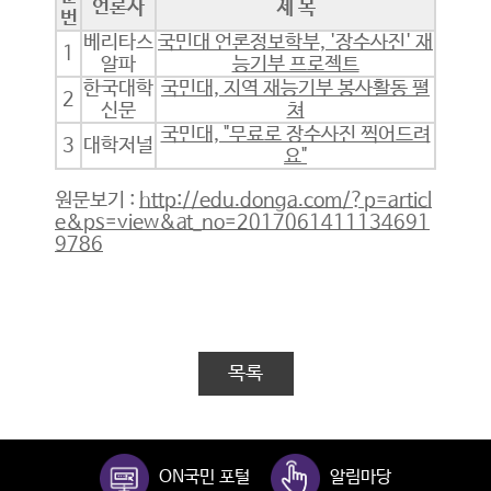
언론사
제 목
번
베리타스
국민대 언론정보학부, '장수사진' 재
1
알파
능기부 프로젝트
한국대학
국민대, 지역 재능기부 봉사활동 펼
2
신문
쳐
국민대, "무료로 장수사진 찍어드려
3
대학저널
요"
원문보기 :
http://edu.donga.com/?p=articl
e&ps=view&at_no=2017061411134691
9786
목록
ON국민 포털
알림마당