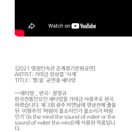
[2021 명원민속관 춘계정기문화공연]
ARTIST: 가야금 앙상블 '사계'
TITLE: '별:숲' 공연중 새타령
〰️새타령 _ 편곡: 장영규
한국전통민요인 새타령을 가야금 사중주로 편곡
하였습니다. 제 3회 광주 비엔날레 영상전에 출품
된 이형주의 '바람이 물소리인가 물소리가 바람
인가'(Is the wind the sound of water or the
sound of water the wind)에 사용된 작품입니
다.