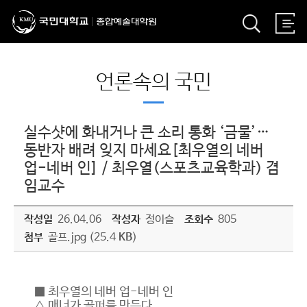
언론속의 국민
실수샷에 화내거나 큰 소리 통화 ‘금물’…
동반자 배려 잊지 마세요[최우열의 네버
업-네버 인] / 최우열(스포츠교육학과) 겸
임교수
작성일
26.04.06
작성자
정이슬
조회수
805
첨부
골프.jpg (25.4
KB
)
■ 최우열의 네버 업-네버 인
△ 매너가 골퍼를 만든다