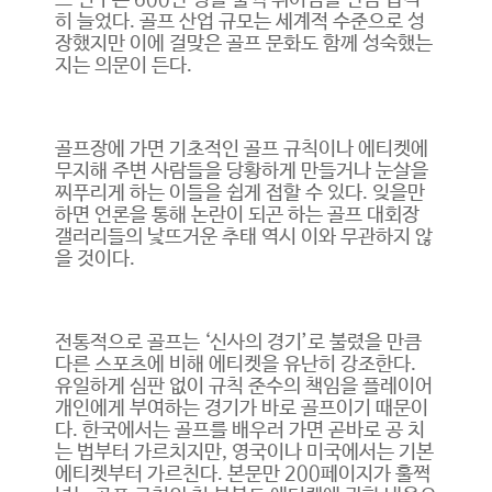
프 인구는 600만 명을 훌쩍 뛰어넘을 만큼 급격
히 늘었다. 골프 산업 규모는 세계적 수준으로 성
장했지만 이에 걸맞은 골프 문화도 함께 성숙했는
지는 의문이 든다.
골프장에 가면 기초적인 골프 규칙이나 에티켓에
무지해 주변 사람들을 당황하게 만들거나 눈살을
찌푸리게 하는 이들을 쉽게 접할 수 있다. 잊을만
하면 언론을 통해 논란이 되곤 하는 골프 대회장
갤러리들의 낯뜨거운 추태 역시 이와 무관하지 않
을 것이다.
전통적으로 골프는 ‘신사의 경기’로 불렸을 만큼
다른 스포츠에 비해 에티켓을 유난히 강조한다.
유일하게 심판 없이 규칙 준수의 책임을 플레이어
개인에게 부여하는 경기가 바로 골프이기 때문이
다. 한국에서는 골프를 배우러 가면 곧바로 공 치
는 법부터 가르치지만, 영국이나 미국에서는 기본
에티켓부터 가르친다. 본문만 200페이지가 훌쩍