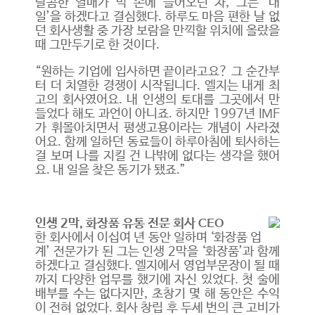
달콤한 열매가 막 손에 들어오던 차, 그는 ‘내
일’을 하겠다고 결심했다. 하루도 마음 편한 날 없
던 회사생활 중 가장 보람을 만끽할 위치에 올랐을
때 그만두기로 한 것이다.
“원하는 기업에 입사하면 끝이라고요? 그 순간부
터 더 치열한 경쟁이 시작됩니다. 엘지는 내게 최
고의 회사였어요. 내 인생의 토대를 그곳에서 만
들었다 해도 과언이 아니죠. 하지만 1997년 IMF
가 휘몰아치면서 평생고용이라는 개념이 사라졌
어요. 함께 일하던 동료들이 하루아침에 퇴사하는
걸 보며 나를 지킬 건 나밖에 없다는 생각을 했어
요. 내 일을 찾은 동기가 됐죠.”
인생 2막, 화장품 유통 전문 회사 CEO
한 회사에서 이십여 년 동안 일하며 ‘화장품 업
계’ 전문가가 된 그는 인생 2막을 ‘화장품’과 함께
하겠다고 결심했다. 엘지에서 영업부문장이 될 때
까지 다양한 업무를 했기에 자신 있었다. 첫 술에
배부를 수는 없다지만, 초창기 몇 해 동안은 수익
이 전혀 없었다. 회사 창립 후 두세 번의 큰 고비가