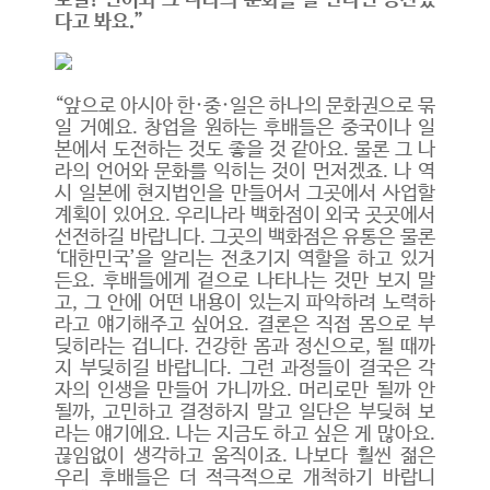
보길! 언어와 그 나라의 문화를 잘 안다면 승산있
다고 봐요.”
“앞으로 아시아 한·중·일은 하나의 문화권으로 묶
일 거예요. 창업을 원하는 후배들은 중국이나 일
본에서 도전하는 것도 좋을 것 같아요. 물론 그 나
라의 언어와 문화를 익히는 것이 먼저겠죠. 나 역
시 일본에 현지법인을 만들어서 그곳에서 사업할
계획이 있어요. 우리나라 백화점이 외국 곳곳에서
선전하길 바랍니다. 그곳의 백화점은 유통은 물론
‘대한민국’을 알리는 전초기지 역할을 하고 있거
든요. 후배들에게 겉으로 나타나는 것만 보지 말
고, 그 안에 어떤 내용이 있는지 파악하려 노력하
라고 얘기해주고 싶어요. 결론은 직접 몸으로 부
딪히라는 겁니다. 건강한 몸과 정신으로, 될 때까
지 부딪히길 바랍니다. 그런 과정들이 결국은 각
자의 인생을 만들어 가니까요. 머리로만 될까 안
될까, 고민하고 결정하지 말고 일단은 부딪혀 보
라는 얘기에요. 나는 지금도 하고 싶은 게 많아요.
끊임없이 생각하고 움직이죠. 나보다 훨씬 젊은
우리 후배들은 더 적극적으로 개척하기 바랍니