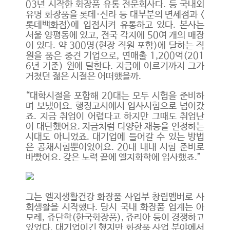
03년 시작한 화장품 유통 전문회사다.
등 국내외
유명 화장품을 롯데·신라 등 대부분의 면세점과 <
롯데백화점>에 입점시켜 유통하고 있다. 본사는
서울 양평동에 있고, 전국 각지에 50여 개의 매장
이 있다. 약 300명(현장 직원 포함)에 달하는 직
원을 품은 중견 기업으로, 연매출 1,200억(201
6년 기준) 원에 달한다. 지금에 이르기까지 그가
거쳤던 젊은 시절은 어떠했을까.
“대학시절을 포함해 20대는 모두 시험을 준비하
며 보냈어요. 행정고시에서 입사시험으로 넘어갔
죠. 지금 취업이 어렵다고 하지만 그때도 취업난
이 대단했어요. 지금처럼 다양한 재능을 인정하는
시대도 아니었죠. 대기업에 들어갈 수 있는 방법
은 공채시험뿐이었어요. 20대 내내 시험 준비로
바빴어요. 갖은 노력 끝에 엘지화학에 입사했죠.”
그는 엘지생활건강 화장품 사업부 창립멤버로 사
회생활을 시작했다. 당시 국내 화장품 업계는 아
모레, 쥬단학(한국화장품), 쥬리아 등이 경쟁하고
있었다. 대기업이긴 했지만 화장품 사업 분야에서