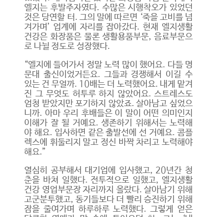
엘지는 후발주자였다. 수많은 시행착오가 있었던
것은 당연할 터. 그의 말에 따르면 ‘죽을 고비를 넘
겨가며’ 업계에 자리를 잡아갔다. 현재 엘지생활
건강은 화장품은 물론 생활용품부문, 음료부문으
로 나뉠 정도로 성장했다.
“엘지에 들어가서 정말 노력 많이 했어요. 다들 명
문대 출신이었거든요. 그들과 경쟁해서 이길 수
있는 건 무얼까. 10배는 더 노력했어요. 내게 맡겨
진 그 무엇도 허투루 하지 않았어요. 스트레스도
엄청 받았지만 포기하지 않았죠. 살아남고 싶었으
니까. 아마 우리 후배들은 이 말이 어떤 의미인지
이해가 잘 될 거예요. 생존하기 위해서는 노력해
야 해요. 입사하면 같은 출발선에 선 거예요. 콤플
렉스에 휘둘리지 말고 정신 바짝 차리고 노력해야
해요.”
열심히 공부해서 대기업에 입사했고, 20년간 청
춘을 바쳐 일했다. 전투적으로 일했고, 엘지생활
건강 영업부문장 자리까지 올랐다. 살아남기 위해
고군분투했고, 동기들보다 더 빨리 승진하기 위해
잠을 줄여가며 하루하루 노력했다. 그렇게 얻은