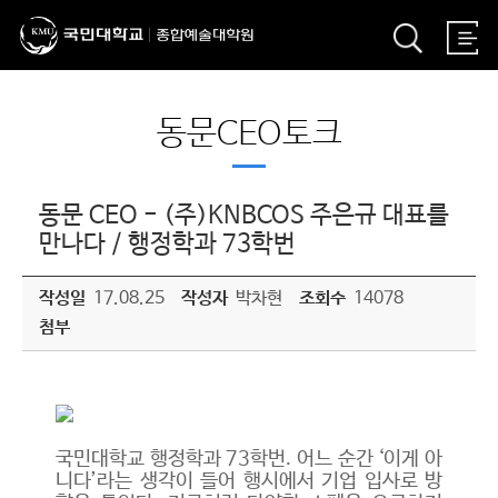
동문CEO토크
동문 CEO - (주)KNBCOS 주은규 대표를
만나다 / 행정학과 73학번
작성일
17.08.25
작성자
박차현
조회수
14078
첨부
국민대학교 행정학과 73학번. 어느 순간 ‘이게 아
니다’라는 생각이 들어 행시에서 기업 입사로 방