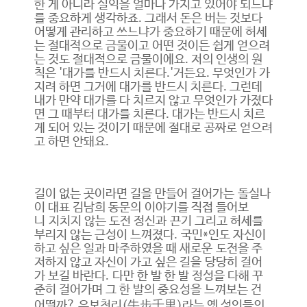
한 게 아니라 실익을 얼마나 가지고 있어야 되느냐
를 중요하게 생각하죠. 그래서 돈은 버는 것보다
어떻게 관리하고 쓰느냐가 중요하기 때문에 허세
는 절대적으로 금물이고 어떤 것이든 쉽게 얻으려
는 것도 절대적으로 금물이에요. 저의 인생의 원
칙은 '대가를 반드시 치른다.'거든요. 무엇인가 가
지려 하면 그거에 대가를 반드시 치른다. 그런데
내가 만약 대가를 다 치르지 않고 무엇인가 가졌다
면 그 때부터 대가를 치른다. 대가는 반드시 치르
게 되어 있는 것이기 때문에 절대로 공짜로 얻으려
고 하면 안돼요.
길이 없는 곳이라면 길을 만들어 걸어가는 돌실나
이 대표 김남희 동문의 이야기를 직접 들어보
니 지치지 않는 도전 정신과 끈기 그리고 허세를
부리지 않는 근성이 느껴졌다. 국민*인도 자신이
하고 싶은 일과 마주하였을 때 새로운 도전을 주
저하지 않고 자신이 가고 싶은 길을 당당히 걸어
가 보길 바란다. 다만 한 발 한 발 정성을 다해 꾸
준히 걸어가며 그 한 발의 중요성을 느껴보는 건
어떨까? 우보천리(牛步千里)라는 옛 성인들의