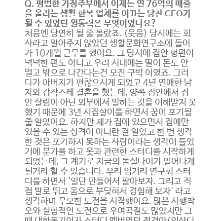
Q. 평범한 가정주부에서 이제는 연 76억의 매출
을 올리는 생활 한복 업체를 이끄는 당찬 CEO가
될 수 있었던 원동력은 무엇이었나요?
처음엔 당연히 될 줄 몰랐죠. (웃음) 당시에는 회
사라고 알아주지 않았던 생활문화연구소에 들어
가 10개월 근무를 했어요. 그 당시에 집안 형편이
넉넉한 편도 아니고 우리 시대에는 딸이 돈도 안
벌고 밖으로 나간다는건 모진 구박 이였죠. 그러
다가 아버지가 편찮으시게 되었고 4년 연애한 남
자와 갑작스레 결혼을 했는데, 양쪽 집안에서 집
안 살림이 아닌 외부에서 일하는 것을 이해받지 못
했기 때문에 3년 시집살이를 하면서 꿈이 포기될
줄 알았어요. 하지만 제가 집에 있으면서 집에만
있을 수 있는 성격이 아니란 걸 알았고 한 번 생각
한 것은 포기하지 못하는 사람이라는 생각이 들었
기에 분가를 하고 옷과 관련한 스터디를 시작하게
되었는데, 그 계기로 지금의 돌실나이가 일어나게
된거라 할 수 있습니다. 우리 입거리 연구회 스터
디를 하면서 '일단 만들어서 팔아보자. 그리고 직
접 발로 뛰고 몸으로 부딪혀서 경험해 보자' 라고
생각하며 무모한 도전을 시작했어요. 많은 시행착
오와 실험적인 도전으로 우여곡절도 많았지만 그