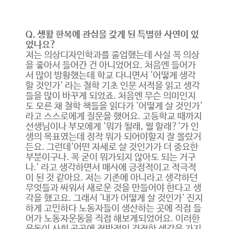
Q. 생활 한복에 관심을 갖게 된 특별한 사연이 있
었나요?
저는 의상디자인학과를 졸업했는데 사실 꼭 의상
을 좋아서 들어간 건 아니었어요. 처음엔 들어가
서 많이 방황했는데 학교 다니면서 '어떻게 생각
할 것인가' 라는 철학 기초 인문 서적을 읽고 생각
들을 많이 바꾸게 되었죠. 처음엔 무슨 의미인지
도 모른 채 철학 책들을 읽다가 '어떻게 살 것인가'
라고 스스로에게 질문을 했어요. 고등학교 때까지
선생님이나 부모에게 '뭐가 될래, 뭘 할래?'가 인
생의 목표였는데 정작 뭐가 되어야할지 잘 몰랐거
든요. 그런데'어떤 자세로 살 것인가가 더 중요한
부분이구나. 꼭 굳이 뭐가되지 않아도 되는 거구
나.' 라고 생각하면서 매사에 긍정적이고 적극적
이 된 것 같아요. 저는 기존에 아니라고 생각하던
무엇들과 싸워서 새로운 것을 만들어야 한다고 생
각을 했고요. 그래서 '내가 어떻게 살 것인가' 진지
하게 고민하다 노동자들이 생산하는 곳에 직접 들
어가 노동자운동을 직접 해보게되었어요. 이러한