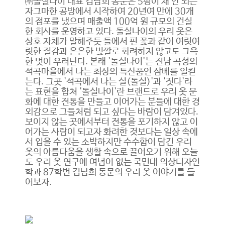
㈜돌실나이 대표 김남희 동문은 5평이 채 안 되는
자그마한 공방에서 시작하여 20년여 만에 30개
의 점포를 냈으며 매출액 100억 원 규모의 건실
한 회사를 운영하고 있다. 돌실나이의 우리 옷은
상호 자체가 말해주듯 들에서 핀 꽃과 같이 여릿여
릿한 질감과 은은한 빛깔로 화려하지 않고도 그윽
한 멋이 우러난다. 본래 '돌실나이'는 전남 곡성의
석곡마을에서 나는 최상의 특산품인 삼베를 일컫
는다. 그곳 '석곡에서 나는 실(돌실)'과 '짓다'라
는 표현을 합쳐 '돌실나이'란 브랜드로 우리 옷 문
화에 대한 전통을 만들고 이어가는 분들에 대한 경
외감으로 그들처럼 되고 싶다는 바람이 담겨있다.
보이지 않는 곳에서부터 전통을 포기하지 않고 이
어가는 사람이 되고자 화려한 것보다는 일상 속에
서 입을 수 있는 소박하지만 수수함이 담긴 우리
옷의 아름다움을 생활 속으로 끌어오기 위해 오늘
도 우리 옷 연구에 여념이 없는 국민대 의상디자인
학과 87학번 김남희 동문의 우리 옷 이야기를 들
어보자.