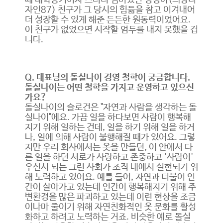
때 대학동기이자 스터디 멤버였던 정경아(의상디
자인87) 친구가 그 당시의 힘듦을 참고 이겨내어
더 성장할 수 있게 해준 든든한 원동력이었어요.
이 친구가 없었으면 시작할 엄두를 내지 못했을 겁
니다.
Q. 대표님의 돌실나이 경영 철학이 궁금합니다.
돌실나이는 어떤 철학을 가지고 운영하고 있으신
가요?
돌실나이의 슬로건은 "자연과 사람을 생각하는 돌
실나이"에요. 가끔 일을 하다보면 사람이 행복해
지기 위해 일하는 건데, 일을 하기 위해 일을 하거
나, 일에 의해 사람이 불행해질 때가 있어요. 그렇
지만 우리 회사에서는 옷을 만들던, 이 안에서 다
른 일을 하던 서로가 사랑하고 존중하고 '사람이'
우선시 되는 그런 사회가 조직 내에서 실현되기 위
해 노력하고 있어요. 예를 들어, 자연과 더불어 인
간이 살아가고 있는데 인간이 행복해지기 위해 주
변환경을 많은 파괴하고 있는데 이런 현상을 조금
이나마 줄이기 위해 자연친화적인 옷 문화를 활성
화하고 하려고 노력하는 거죠. 비슷한 예로 돌실