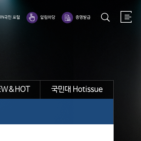
ON국민 포털
알림마당
증명발급
EW&HOT
국민대 Hotissue