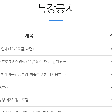
특강공지
제목
 안내(11/10 금, 대면)
 프로그램 설명회 (11/15 수, 대면, 현지 담…
학기 마음건강 특강 "학습을 위한 뇌 사용법" …
to Z
티상생 제2차 정기포럼