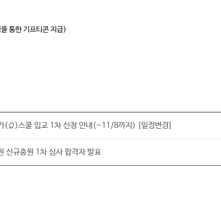
첨을 통한 기프티콘 지급)
(Ω)스쿨 입교 1차 신청 안내(~11/8까지) [일정변경]
원 신규충원 1차 심사 합격자 발표