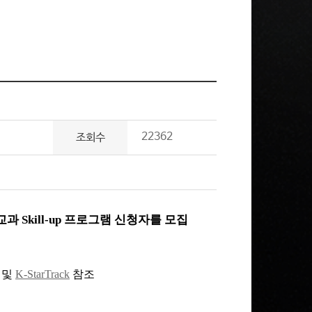
22362
조회수
비교과
Skill-up
프로그램 신청자를 모집
) 및
K-StarTrack
참조