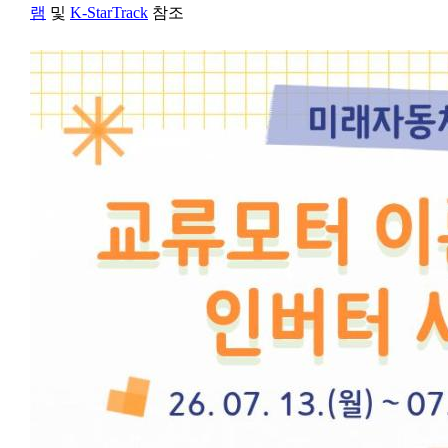
램
및
K-StarTrack
참조