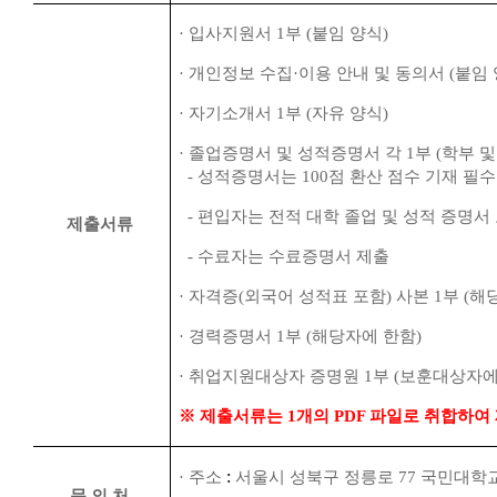
·
입사지원서
1
부
(
붙임 양식
)
·
개인정보 수집
·
이용 안내 및 동의서
(
붙임
·
자기소개서
1
부
(
자유 양식
)
·
졸업증명서 및 성적증명서 각
1
부
(
학부 및
-
성적증명서는
100
점 환산 점수 기재 필수
-
편입자는 전적 대학 졸업 및 성적 증명서
제출서류
-
수료자는 수료증명서 제출
·
자격증
(
외국어 성적표 포함
)
사본
1
부
(
해
·
경력증명서
1
부
(
해당자에 한함
)
·
취업지원대상자 증명원
1
부
(
보훈대상자에
※
제출서류는
1
개의
PDF
파일로 취합하여
:
·
주소
서울시 성북구 정릉로
77
국민대학
문 의 처