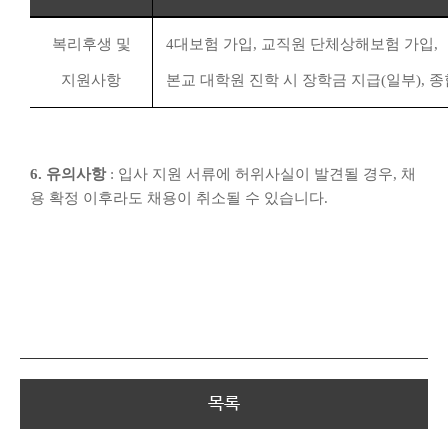
복리후생 및
4
대보험 가입
,
교직원 단체상해보험 가입
,
지원사항
본교 대학원 진학 시 장학금 지급
(
일부
),
종
6.
유의사항
:
입사 지원 서류에 허위사실이 발견될 경우
,
채
용 확정 이후라도 채용이 취소될 수 있습니다
.
목록