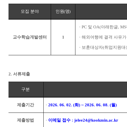
모집 분야
인원
(
명
)
·
PC
및
OA(
아래한글
, MS
교수학습개발센터
1
·
해외여행에 결격 사유가
·
보훈대상자
(
취업지원대
2.
서류제출
구분
제출기간
·
2026. 06. 02. (
화
) ~ 2026. 06. 08. (
월
)
제출방법
·
이메일 접수
: jelee24@kookmin.ac.kr