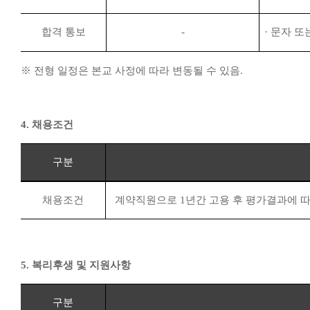
합격 통보
-
·
문자 또
※
전형 일정은 본교 사정에 따라 변동될 수 있음
.
4.
채용조건
구분
채용조건
계약직원으로
1
년간 고용 후 평가결과에 
5.
복리후생 및 지원사항
구분