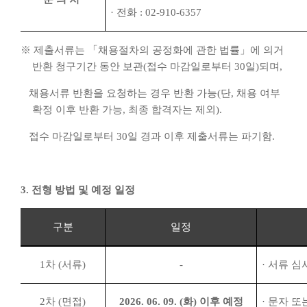
·
전화
: 02-910-6357
※
제출서류는
「
채용절차의 공정화에 관한 법률
」
에 의거
반환 청구기간 동안 보관
(
접수 마감일로부터
30
일
)
되며
,
채용서류 반환을 요청하는 경우 반환 가능
(
단
,
채용 여부
확정 이후 반환 가능
,
최종 합격자는 제외
).
접수 마감일로부터
30
일 경과 이후 제출서류는 파기함
.
3.
전형 방법 및 예정 일정
구분
일정
1
차
(
서류
)
-
·
서류 심
2
차
(
면접
)
2026. 06. 09. (
화
)
이후 예정
·
문자 또