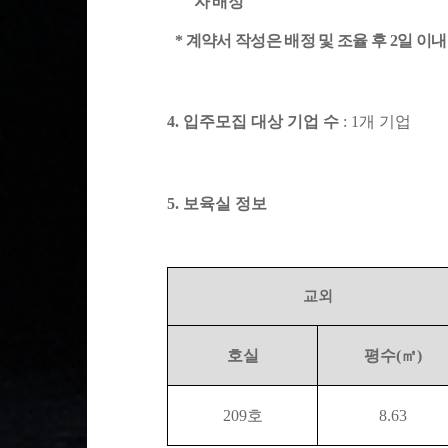
자 배정
*
계약서 작성은 배정 및 조율 후
2
일 이내
4.
입주모집 대상 기업 수
: 1
개 기업
5.
보육실 정보
교외
호실
평수
(
㎡
)
209
호
8.63