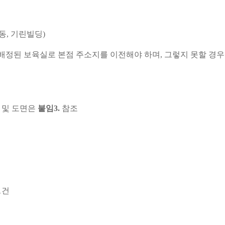
동
,
기린빌딩
)
배정된 보육실로 본점 주소지를 이전해야 하며
,
그렇지 못할 경
 및 도면은
붙임
3.
참조
1
건