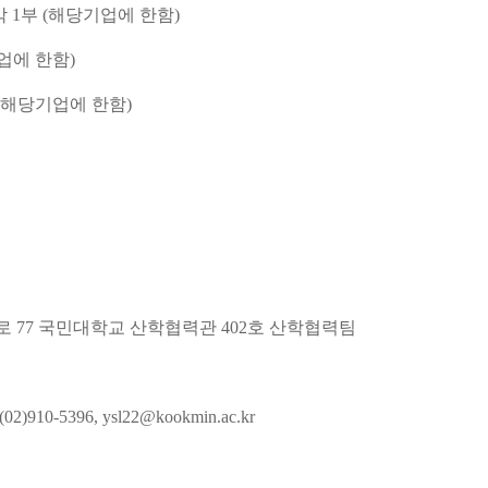
각
1
부
(
해당기업에 한함
)
업에 한함
)
해당기업에 한함
)
릉로
77
국민대학교 산학협력관
402
호 산학협력팀
(02)910-5396, ysl22@kookmin.ac.kr