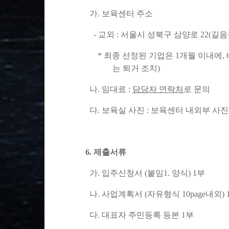
가
.
보육센터 주소
-
교외
:
서울시 성북구 삼양로
22(
길음
*
최종 선정된 기업은
1
개월 이내에
,
는 퇴거 조치
)
나
.
임대료
:
담당자 연락처
로 문의
다
.
보육실 사진
:
보육센터 내외부 사진
6.
제출서류
가
.
입주신청서
(
붙임
1.
양식
) 1
부
나
.
사업계획서
(
자유형식
10page
내외
) 
다
.
대표자 주민등록 등본
1
부