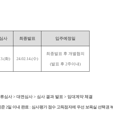
심사
최종발표
입주예정일
최종발표 후 개별협의
3.(
화
)
24.02.14.(
수
)
(
발표 후
2
주이내
)
서류심사
>
대면심사
>
심사 결과 발표
>
임대계약 체결
기준
2
일 이내 완료
:
심사평가 점수 고득점자에 우선 보육실 선택권 