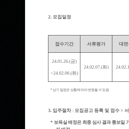
2.
모집일정
접수기간
서류평가
대면
24.01.26.(
금
)
24.02.07.(
화
)
24.02.1
~24.02.06.(
화
)
*
상기 일정은 상황에 따라 변동될 수 있음
3.
입주절차
:
모집공고 등록 및 접수
>
*
보육실 배정은 최종 심사 결과 통보일 