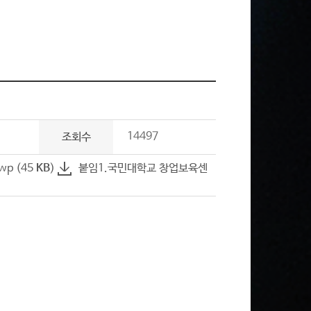
14497
조회수
p (45
KB
)
붙임1.국민대학교 창업보육센