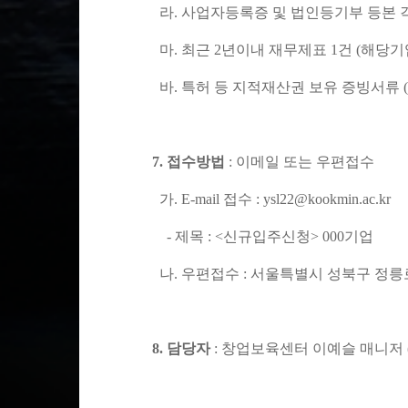
라
.
사업자등록증 및 법인등기부 등본 
마
.
최근
2
년이내 재무제표
1
건
(
해당기
바
.
특허 등 지적재산권 보유 증빙서류
(
7.
접수방법
:
이메일 또는 우편접수
가
. E-mail
접수
: ysl22@kookmin.ac.kr
-
제목
: <
신규입주신청
> 000
기업
나
.
우편접수
:
서울특별시 성북구 정
8.
담당자
:
창업보육센터 이예슬 매니저