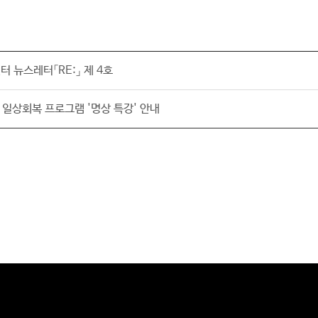
뉴스레터「RE:」 제 4호
 일상회복 프로그램 '명상 특강' 안내