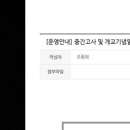
[운영안내] 중간고사 및 개교기념
조용희
작성자
첨부파일