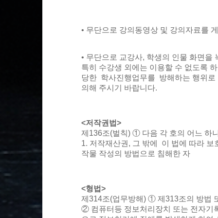
• 무단으로 강의동영상 및 강의자료를 
• 무단으로 교강사, 학생의 인물 화면을
특히 수강생 외에는 이용할 수 없도록 
당한 학사진행업무를 방해하는 행위로 형
의해 주시기 바랍니다.
<저작권법>
제136조(벌칙) ① 다음 각 호의 어느 
1. 저작재산권, 그 밖에 이 법에 따라 보
작물 작성의 방법으로 침해한 자
<형법>
제314조(업무방해) ① 제313조의 방법
② 컴퓨터등 정보처리장치 또는 전자기