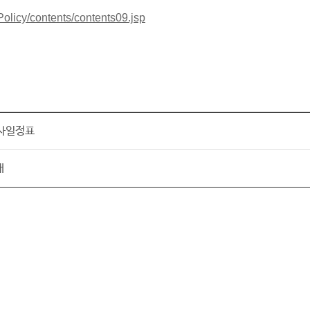
Policy/contents/contents09.jsp
심사일정표
내