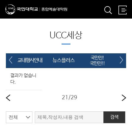
UCC세상
국민인!
교내행사안내
뉴스플러스
UC
국민인!!
결과가 없습니
다.
21
/
29
검색